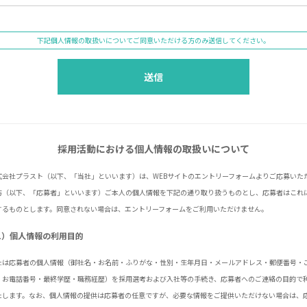
下記個人情報の取扱いについてご同意いただける方のみ送信してください。
採用活動における個人情報の取扱いについて
式会社プラスト（以下、「当社」といいます）は、WEBサイトのエントリーフォームよりご応募いた
方（以下、「応募者」といいます）ご本人の個人情報を下記の通り取り扱うものとし、応募者はこれ
するものとします。同意されない場合は、エントリーフォームをご利用いただけません。
1）個人情報の利用目的
社は応募者の個人情報（御社名・お名前・ふりがな・性別・生年月日・メールアドレス・郵便番号・
・お電話番号・最終学歴・職務経歴）を採用選考および入社等の手続き、応募者へのご連絡の目的で
たします。なお、個人情報の提供は応募者の任意ですが、必要な情報をご提供いただけない場合は、