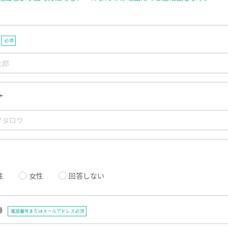
必須
ナ
性
女性
回答しない
号
電話番号またはメールアドレス必須