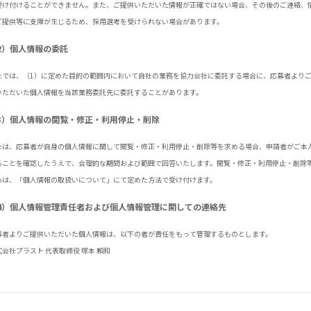
受け付けることができません。また、ご提供いただいた情報が正確ではない場合、その後のご連絡、
ご提供等に支障が生じるため、採用選考を受けられない場合があります。
2）個人情報の委託
社では、（1）に定めた目的の範囲内において自社の業務を協力会社に委託する場合に、応募者より
いただいた個人情報を当該業務委託先に委託することがあります。
3）個人情報の閲覧・修正・利用停止・削除
社は、応募者が自身の個人情報に関して閲覧・修正・利用停止・削除等を求める場合、申請者がご本
ることを確認したうえで、合理的な期間および範囲で回答いたします。閲覧・修正・利用停止・削除
めは、「個人情報の取扱いについて」にて定めた方法で受け付けます。
4）個人情報管理責任者および個人情報管理に関しての連絡先
募者よりご提供いただいた個人情報は、以下の者が責任をもって管理するものとします。
式会社プラスト 代表取締役 塚本 頼和