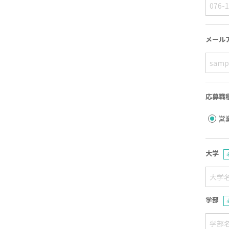
メール
応募職
営
大学
学部