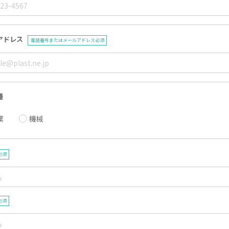
アドレス
電話番号またはメールアドレス必須
種
業
機械
必須
必須