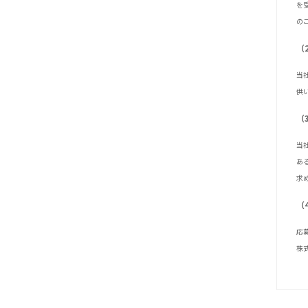
を
の
（
当
供
（
当
あ
求
（
応
株