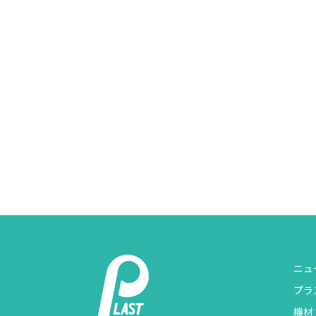
ニュ
プラ
機材